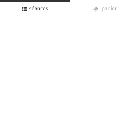
séances
panier
KILLOLOGY
du 21
au 23/05/2025
LES SÉANCES SONT PASSÉES